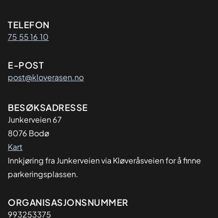
Kontaktinformasjon
TELEFON
75 55 16 10
E-POST
post@kloverasen.no
Adresse
BESØKSADRESSE
Junkerveien 67
8076 Bodø
Kart
Innkjøring fra Junkerveien via Kløveråsveien for å finne
parkeringsplassen.
Organisasjon
ORGANISASJONSNUMMER
993253375