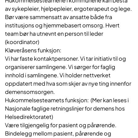
Hukommelsesteamene i kommunene kan bestå
av sykepleier, hjelpepleier, ergoterapeut og lege.
Bør være sammensatt av ansatte både fra
institusjons og hjemmebasert omsorg. Hvert
team bør ha utnevnt en person til leder
(koordinator)
Kløveråsens funksjon:
Vi har faste kontaktpersoner. Vi tar initiativ til og
organiserer samlingene. Vi sørger for faglig
innhold i samlingene. Vi holder nettverket
oppdatert med hva som skjer av nye ting innenfor
demensomsorgen.
Hukommelsesteamets funksjon: (Mer kan leses i
Nasjonale faglige retningslinjer for demens hos
Helsedirektoratet)
Være tilgjengelig for pasient og pårørende.
Bindelegg mellom pasient, pårørende og