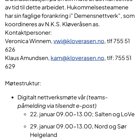
av tid til dette arbeidet. Hukommelsesteamene
har sin faglige forankring i” Demensnettverk”, som
koordineres av N.K.S. Kløveråsen as.
Kontaktpersoner:
Veronica Winnem,
vwi@kloverasen.no
, tlf 755 51
626
Klaus Amundsen,
kam@kloverasen.no
, tlf: 755 51
629
Møtestruktur:
Digitalt nettverksmøte vår
(teams-
påmelding via tilsendt e-post)
22. januar 09.00-13.00; Salten og LoVe
29. januar 09.00-13.00, Nord og Sør
Helgeland