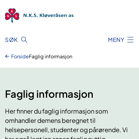
Hopp
til
innhold
SØK
MENY
Forside
Faglig informasjon
Faglig informasjon
Her finner du faglig informasjon som
omhandler demens beregnet til
helsepersonell, studenter og pårørende. Vi
har også lagt inn annen faglig nyttig