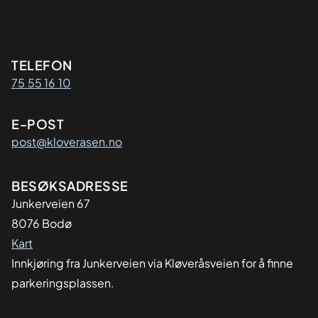
Kontaktinformasjon
TELEFON
75 55 16 10
E-POST
post@kloverasen.no
Adresse
BESØKSADRESSE
Junkerveien 67
8076 Bodø
Kart
Innkjøring fra Junkerveien via Kløveråsveien for å finne
parkeringsplassen.